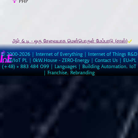
PHP
ஆர் & டி - ஒரு சேவையாக மென்பொருள் மேம்பாடு (சாஸ்)
© 2000-2026 |
Internet of Everything | Internet of Things R&D
|
IoE/IoT PL
|
0kW.House - ZERO-Energy
|
Contact Us
| EU»PL
(
+48
) »
883
484
O99
|
Languages
|
Building Automation, IoT
|
Franchise, Rebranding