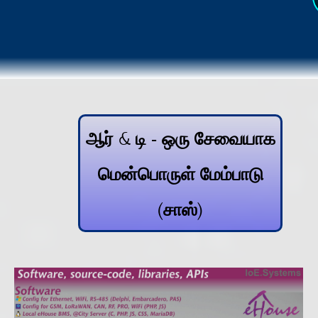
ஆர் & டி - ஒரு சேவையாக
மென்பொருள் மேம்பாடு
(சாஸ்)