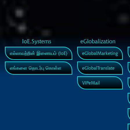
IoE.Systems
eGlobalization
எல்லாவற்றின் இணையம் (IoE)
eGlobalMarketing
எங்களை தொடர்பு கொள்ள
eGlobalTranslate
VIPeMail