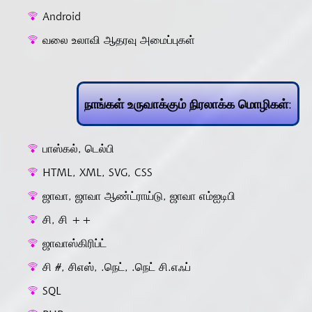
Android
வலை உலாவி ஆதரவு அமைப்புகள்
நாங்கள் உருவாக்கும் நிரலாக்க மொழிகள்:
பாஸ்கல், டெல்பி
HTML, XML, SVG, CSS
ஜாவா, ஜாவா ஆண்ட்ராய்டு, ஜாவா எம்ஐடிபி
சி, சி ++
ஜாவாஸ்கிரிப்ட்
சி #, சிஎஸ், .நெட், .நெட் சி.எஃப்
SQL