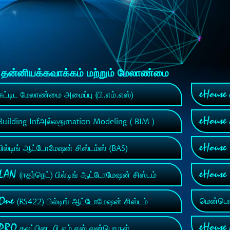
் தன்னியக்கவாக்கம் மற்றும் மேலாண்மை
eHouse
ட்டிட மேலாண்மை அமைப்பு (பி.எம்.எஸ்)
eHouse
uilding Infஅல்லதுmation Modeling ( BIM )
eHouse
ில்டிங் ஆட்டோமேஷன் சிஸ்டம்ஸ் (BAS)
 LAN
eHous
(ஈதர்நெட்) பில்டிங் ஆட்டோமேஷன் சிஸ்டம்
 One
மென்பொரு
(RS422) பில்டிங் ஆட்டோமேஷன் சிஸ்டம்
eHouse
 PRO
கலப்பின, பி.எம்.எஸ் வன்பொருள்