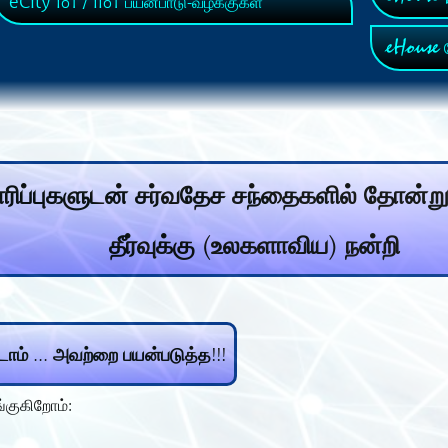
eCity
IoT / IIoT பயன்பாடு-வழக்குகள்
eHouse
ச
ாரிப்புகளுடன் சர்வதேச சந்தைகளில் தோன்று
தீர்வுக்கு (உலகளாவிய) நன்றி
ம் ... அவற்றை பயன்படுத்த!!!
்குகிறோம்: