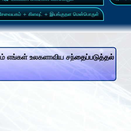
ேவையகம் + கிளவுட் + இயங்குதள மென்பொருள்
ம் எங்கள் உலகளாவிய சந்தைப்படுத்தல்