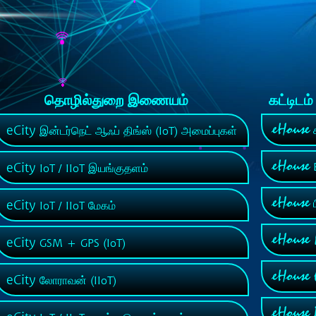
தொழில்துறை இணையம்
கட்டிடம
eHouse
eCity
க
இன்டர்நெட் ஆஃப் திங்ஸ் (IoT) அமைப்புகள்
eHouse
eCity
B
IoT / IIoT இயங்குதளம்
eHouse
eCity
ப
IoT / IIoT மேகம்
eHouse
eCity
GSM + GPS (IoT)
eHouse
eCity
லோராவன் (IIoT)
eHouse