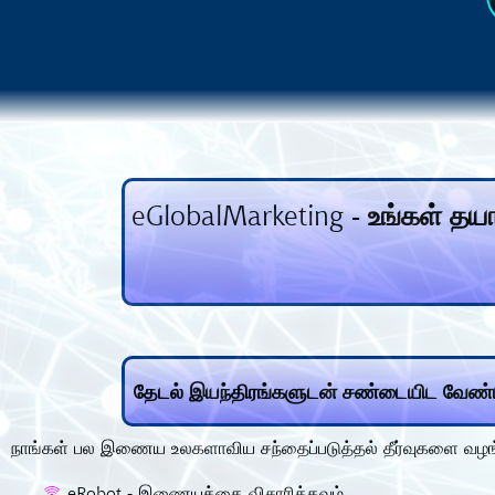
eGlobalMarketing - உங்கள் தய
தேடல் இயந்திரங்களுடன் சண்டையிட வேண்டா
நாங்கள் பல இணைய உலகளாவிய சந்தைப்படுத்தல் தீர்வுகளை வழங
eRobot - இணையத்தை விசாரிக்கவும்