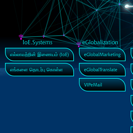
IoE.Systems
eGlobalization
எல்லாவற்றின் இணையம் (IoE)
eGlobalMarketing
எங்களை தொடர்பு கொள்ள
eGlobalTranslate
VIPeMail