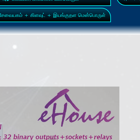
ேவையகம் + கிளவுட் + இயங்குதள மென்பொருள்