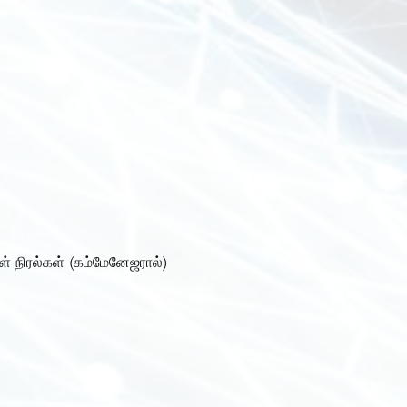
ள் நிரல்கள் (கம்மேனேஜரால்)