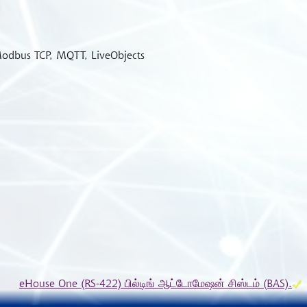
odbus TCP, MQTT, LiveObjects
eHouse One (RS-422) பில்டிங் ஆட்டோமேஷன் சிஸ்டம் (BAS).