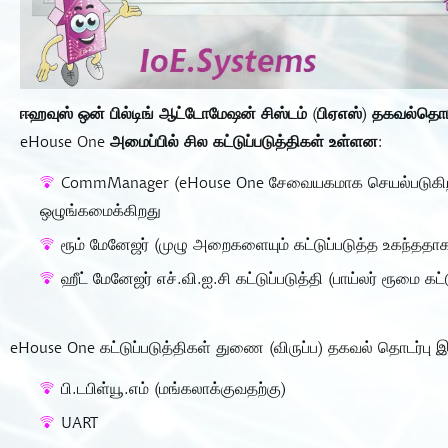
ஈஹவுஸ் ஒன் பில்டிங் ஆட்டோமேஷன் சிஸ்டம் (பிஏஎஸ்) தகவல்தொடர்
eHouse One அமைப்பில் சில கட்டுப்படுத்திகள் உள்ளன:
CommManager (eHouse One சேவையகமாக செயல்படுகிறது).
ஒழுங்கமைக்கிறது
ரூம் மேனேஜர் (முழு அறைகளையும் கட்டுப்படுத்த உகந்ததா
ஹீட் மேனேஜர் எச்.வி.ஐ.சி கட்டுப்படுத்தி (பாய்லர் ரூமை கட
eHouse One கட்டுப்படுத்திகள் துணை (விருப்ப) தகவல் தொடர
பி.டபிள்யூ.எம் (மங்கலாக்குவதற்கு)
UART