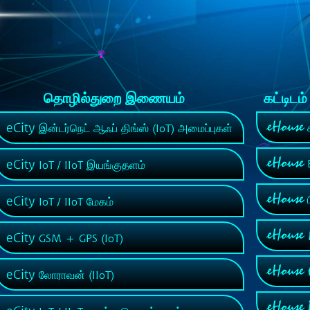
தொழில்துறை இணையம்
கட்டிடம
eHouse
eCity
க
இன்டர்நெட் ஆஃப் திங்ஸ் (IoT) அமைப்புகள்
eHouse
eCity
B
IoT / IIoT இயங்குதளம்
eHouse
eCity
ப
IoT / IIoT மேகம்
eHouse
eCity
GSM + GPS (IoT)
eHouse
eCity
லோராவன் (IIoT)
eHouse