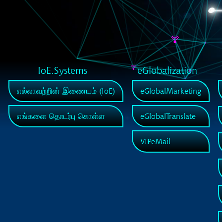
IoE.Systems
eGlobalization
எல்லாவற்றின் இணையம் (IoE)
eGlobalMarketing
எங்களை தொடர்பு கொள்ள
eGlobalTranslate
VIPeMail