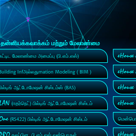
் தன்னியக்கவாக்கம் மற்றும் மேலாண்மை
eHouse
ட்டிட மேலாண்மை அமைப்பு (பி.எம்.எஸ்)
eHouse
uilding Infஅல்லதுmation Modeling ( BIM )
eHouse
ில்டிங் ஆட்டோமேஷன் சிஸ்டம்ஸ் (BAS)
 LAN
eHous
(ஈதர்நெட்) பில்டிங் ஆட்டோமேஷன் சிஸ்டம்
 One
மென்பொரு
(RS422) பில்டிங் ஆட்டோமேஷன் சிஸ்டம்
eHouse
 PRO
கலப்பின, பி.எம்.எஸ் வன்பொருள்