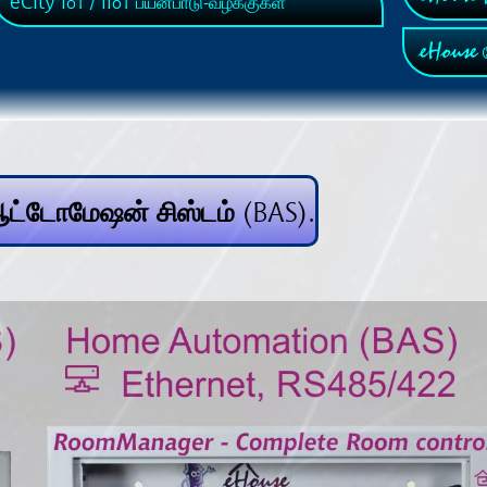
eCity
IoT / IIoT பயன்பாடு-வழக்குகள்
eHouse
ச
 ஆட்டோமேஷன் சிஸ்டம் (BAS).