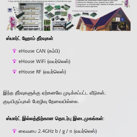
ஸ்மார்ட் ஹோம் தீர்வுகள்
eHouse CAN (கம்பி)
eHouse WiFi (வயர்லெஸ்)
eHouse RF (வயர்லெஸ்)
இந்த தீர்வுகளுக்கு ஏற்கனவே முடிக்கப்பட்ட வீடுகள்,
குடியிருப்புகள் பேரழிவு தேவையில்லை.
ஸ்மார்ட் இல்லத்திற்கான தொடர்பு இடைமுகங்கள்:
வைஃபை 2.4GHz b / g / n (வயர்லெஸ்)