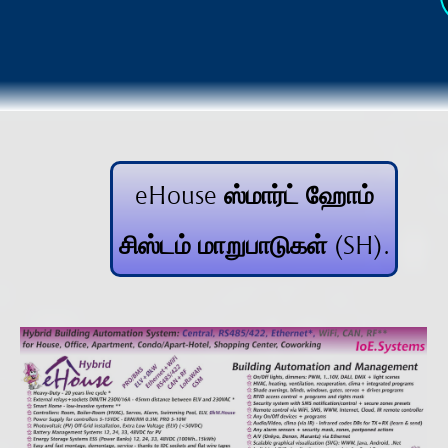
eHouse ஸ்மார்ட் ஹோம்
சிஸ்டம் மாறுபாடுகள் (SH).