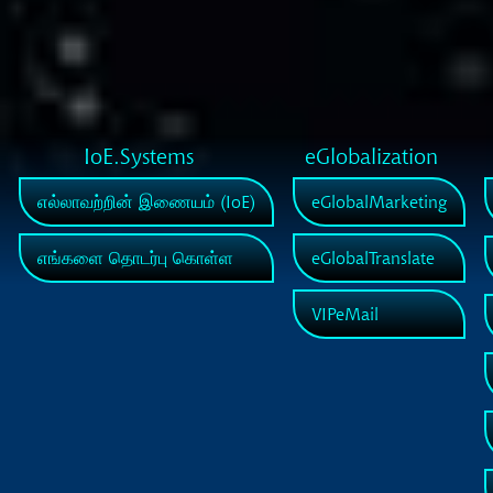
IoE.Systems
eGlobalization
எல்லாவற்றின் இணையம் (IoE)
eGlobalMarketing
எங்களை தொடர்பு கொள்ள
eGlobalTranslate
VIPeMail