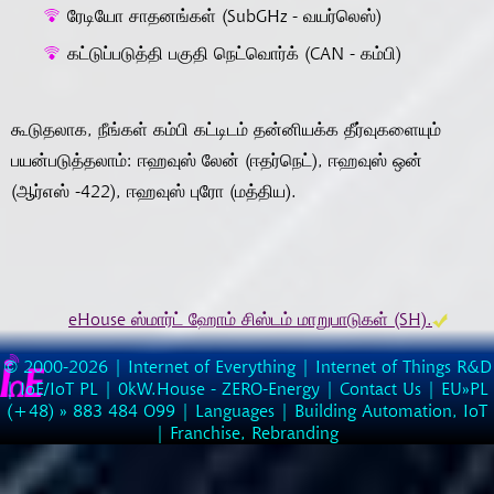
ரேடியோ சாதனங்கள் (SubGHz - வயர்லெஸ்)
கட்டுப்படுத்தி பகுதி நெட்வொர்க் (CAN - கம்பி)
கூடுதலாக, நீங்கள் கம்பி கட்டிடம் தன்னியக்க தீர்வுகளையும்
பயன்படுத்தலாம்: ஈஹவுஸ் லேன் (ஈதர்நெட்), ஈஹவுஸ் ஒன்
(ஆர்எஸ் -422), ஈஹவுஸ் புரோ (மத்திய).
eHouse ஸ்மார்ட் ஹோம் சிஸ்டம் மாறுபாடுகள் (SH).
© 2000-2026 |
Internet of Everything | Internet of Things R&D
|
IoE/IoT PL
|
0kW.House - ZERO-Energy
|
Contact Us
| EU»PL
(
+48
) »
883
484
O99
|
Languages
|
Building Automation, IoT
|
Franchise, Rebranding