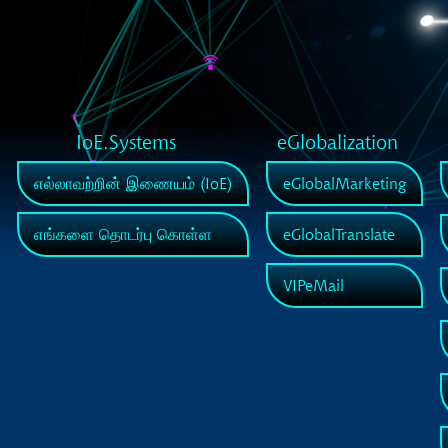
IoE.Systems
eGlobalization
எல்லாவற்றின் இணையம் (IoE)
eGlobalMarketing
எங்களை தொடர்பு கொள்ள
eGlobalTranslate
VIPeMail