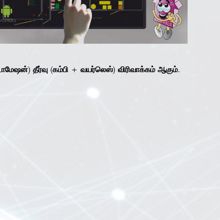
ஷன்) தீர்வு (கம்பி + வயர்லெஸ்) விரிவாக்கம் ஆகும்.