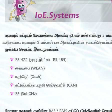
ஈஹவுஸ் கட்டிடம் மேலாண்மை அமைப்பு (பி.எம்.எஸ்) என்பது 5 வ
கூடுதலாக, ஈஹவுஸ் பி.எம்.எஸ் பல அமைப்புகளின் தகவல்தொடர்ப
முக்கிய தொடர்பு இடைமுகங்கள்:
RS-422 (முழு இரட்டை RS-485)
வைஃபை (WLAN)
ஈதர்நெட் (லேன்)
கட்டுப்பாட்டு பகுதி நெட்வொர்க் (CAN)
RF (SubGHz)
பிரதான ஈஹவுஸ் கலப்பின BAS / BMS கட்டுப்படுத்திகளின் செயல