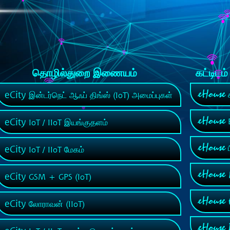
தொழில்துறை இணையம்
கட்டிடம
eHouse
eCity
க
இன்டர்நெட் ஆஃப் திங்ஸ் (IoT) அமைப்புகள்
eHouse
eCity
B
IoT / IIoT இயங்குதளம்
eHouse
eCity
ப
IoT / IIoT மேகம்
eHouse
eCity
GSM + GPS (IoT)
eHouse
eCity
லோராவன் (IIoT)
eHouse