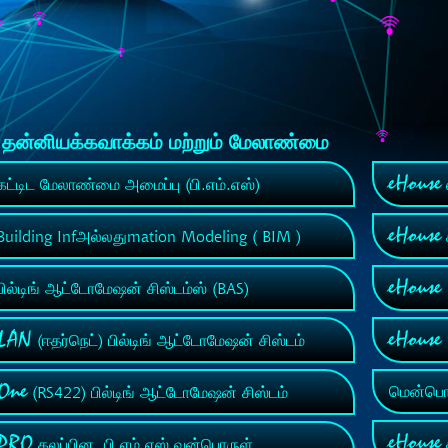
் தன்னியக்கவாக்கம் மற்றும் மேலாண்மை
eHouse
ட்டிட மேலாண்மை அமைப்பு (பி.எம்.எஸ்)
eHouse
uilding Infஅல்லதுmation Modeling ( BIM )
eHouse
ில்டிங் ஆட்டோமேஷன் சிஸ்டம்ஸ் (BAS)
 LAN
eHous
(ஈதர்நெட்) பில்டிங் ஆட்டோமேஷன் சிஸ்டம்
 One
மென்பொரு
(RS422) பில்டிங் ஆட்டோமேஷன் சிஸ்டம்
eHouse
 PRO
கலப்பின, பி.எம்.எஸ் வன்பொருள்