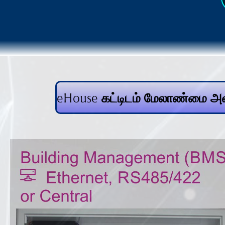
eHouse கட்டிடம் மேலாண்மை அம