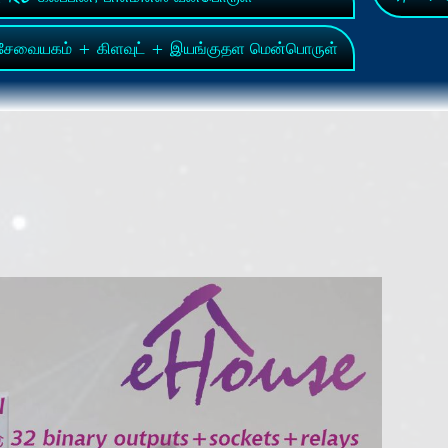
ேவையகம் + கிளவுட் + இயங்குதள மென்பொருள்