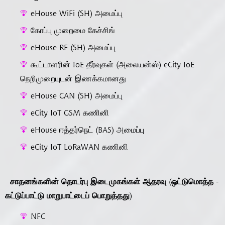
eHouse WiFi (SH) அமைப்பு
கோப்பு முறைமை கேச்சிங்
eHouse RF (SH) அமைப்பு
கூட்டாளரின் IoE தீர்வுகள் (அலையன்ஸ்) eCity IoE
நெறிமுறையுடன் இணக்கமானது
eHouse CAN (SH) அமைப்பு
eCity IoT GSM கணினி
eHouse ஈத்தர்நெட் (BAS) அமைப்பு
eCity IoT LoRaWAN கணினி
சாதனங்களின் தொடர்பு இடைமுகங்கள் ஆதரவு (ஒட்டுமொத்த -
கட்டுப்பாட்டு மாறுபாட்டைப் பொறுத்தது)
NFC