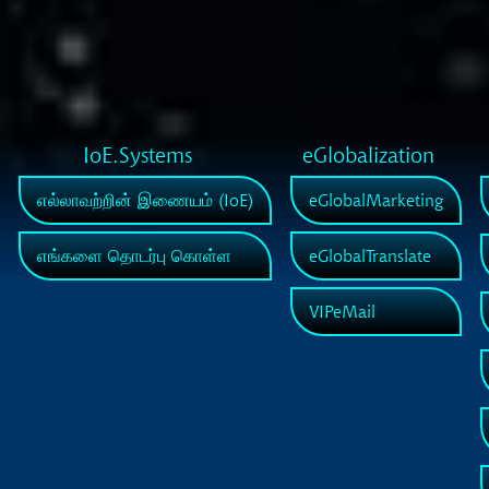
IoE.Systems
eGlobalization
எல்லாவற்றின் இணையம் (IoE)
eGlobalMarketing
எங்களை தொடர்பு கொள்ள
eGlobalTranslate
VIPeMail