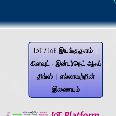
IoT / IoE இயங்குதளம் |
கிளவுட் - இன்டர்நெட் ஆஃப்
திங்ஸ் | எல்லாவற்றின்
இணையம்