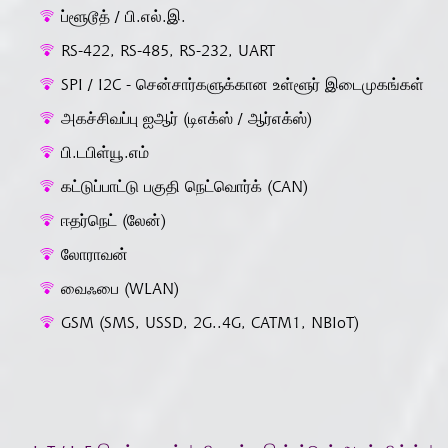
ப்ளூடூத் / பி.எல்.இ.
RS-422, RS-485, RS-232, UART
SPI / I2C - சென்சார்களுக்கான உள்ளூர் இடைமுகங்கள்
அகச்சிவப்பு ஐஆர் (டிஎக்ஸ் / ஆர்எக்ஸ்)
பி.டபிள்யூ.எம்
கட்டுப்பாட்டு பகுதி நெட்வொர்க் (CAN)
ஈதர்நெட் (லேன்)
லோராவன்
வைஃபை (WLAN)
GSM (SMS, USSD, 2G..4G, CATM1, NBIoT)