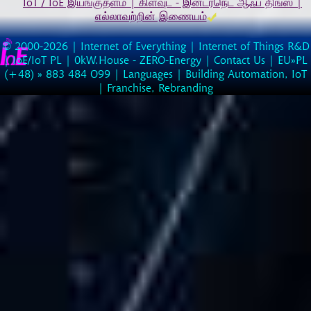
IoT / IoE இயங்குதளம் | கிளவுட் - இன்டர்நெட் ஆஃப் திங்ஸ் |
எல்லாவற்றின் இணையம்
© 2000-2026 |
Internet of Everything | Internet of Things R&D
|
IoE/IoT PL
|
0kW.House - ZERO-Energy
|
Contact Us
| EU»PL
(
+48
) »
883
484
O99
|
Languages
|
Building Automation, IoT
|
Franchise, Rebranding