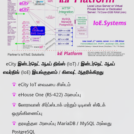
eCity இன்டர்நெட் ஆஃப் திங்ஸ் (IoT) / இன்டர்நெட் ஆஃப்
எவர்திங் (IoE) இயங்குதளம் / கிளவுட் ஆதரிக்கிறது
eCity IoT வைஃபை சிஸ்டம்
eHouse One (RS-422) அமைப்பு
லோராவான் சிர்ப்ஸ்டாக் மற்றும் டிடிஎன் ஸ்டேக்
ஒருங்கிணைப்பு
தரவுத்தள அமைப்பு MariaDB / MySQL அல்லது
PostgreSQL